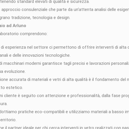
enendo standard elevati di qualità e sicurezza.
approccio consulenziale che parte da un’attenta analisi delle esigen
grano tradizione, tecnologia e design.
aio ad Arluno
o laboratorio comprendono:
di esperienza nel settore ci permettono di offrire interventi di alt
anali e delle innovazioni tecnologiche.
 di macchinari moderni garantisce tagli precisi e lavorazioni personali
ua evoluzione.
one accurata di materiali e vetri di alta qualità è il fondamento del
tto estetico.
i cliente è seguito con attenzione e professionalità, dalla fase prog
sura.
ottiamo pratiche eco-compatibili e utilizziamo materiali a basso i
erritorio.
 il partner ideale per chi cerca interventi in vetro realizzati con p