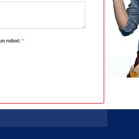
 un robot:
*