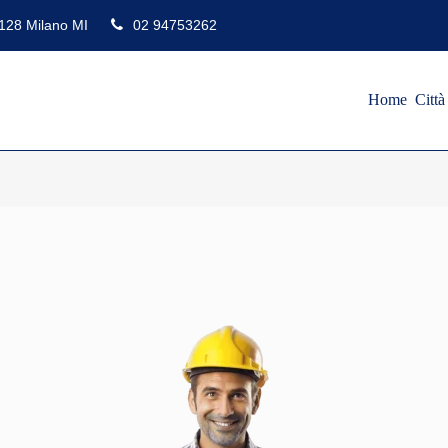
0128 Milano MI
02 94753262
Home
Citt