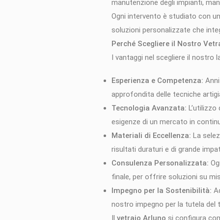
manutenzione degli impianti, mant
Ogni intervento è studiato con un 
soluzioni personalizzate che inte
Perché Scegliere il Nostro Vetr
I vantaggi nel scegliere il nostr
Esperienza e Competenza:
Anni 
approfondita delle tecniche artigi
Tecnologia Avanzata:
L’utilizzo
esigenze di un mercato in contin
Materiali di Eccellenza:
La selezi
risultati duraturi e di grande impa
Consulenza Personalizzata:
Ogn
finale, per offrire soluzioni su mi
Impegno per la Sostenibilità:
Ad
nostro impegno per la tutela del t
Il
vetraio Arluno
si configura come