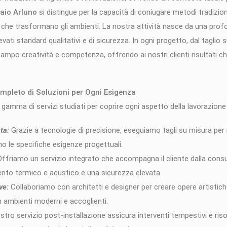
raio Arluno
si distingue per la capacità di coniugare metodi tradizio
che trasformano gli ambienti. La nostra attività nasce da una profo
ati standard qualitativi e di sicurezza. In ogni progetto, dal taglio s
ampo creatività e competenza, offrendo ai nostri clienti risultati c
Completo di Soluzioni per Ogni Esigenza
gamma di servizi studiati per coprire ogni aspetto della lavorazione 
ta:
Grazie a tecnologie di precisione, eseguiamo tagli su misura per re
no le specifiche esigenze progettuali.
ffriamo un servizio integrato che accompagna il cliente dalla consule
nto termico e acustico e una sicurezza elevata.
ve:
Collaboriamo con architetti e designer per creare opere artistich
n ambienti moderni e accoglienti.
ostro servizio post-installazione assicura interventi tempestivi e risol