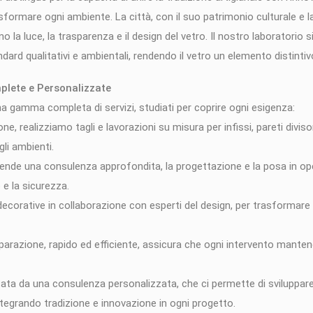
asformare ogni ambiente. La città, con il suo patrimonio culturale e la 
o la luce, la trasparenza e il design del vetro. Il nostro laboratorio 
ndard qualitativi e ambientali, rendendo il vetro un elemento distintiv
mplete e Personalizzate
a gamma completa di servizi, studiati per coprire ogni esigenza:
ne, realizziamo tagli e lavorazioni su misura per infissi, pareti diviso
li ambienti.
prende una consulenza approfondita, la progettazione e la posa in ope
e la sicurezza.
 decorative in collaborazione con esperti del design, per trasformare
parazione, rapido ed efficiente, assicura che ogni intervento mantenga
ta da una consulenza personalizzata, che ci permette di sviluppare 
ntegrando tradizione e innovazione in ogni progetto.