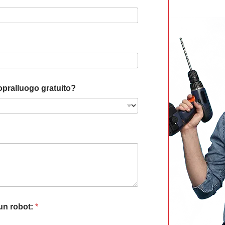
opralluogo gratuito?
 un robot:
*