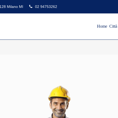
0128 Milano MI
02 94753262
Home
Citt