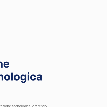
ne
nologica
novazione tecnologica, offrendo