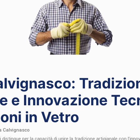
alvignasco: Tradizio
le e Innovazione Tec
oni in Vetro
 a Calvignasco
i distingue per la capacità di unire la tradizione artigianale con l’in